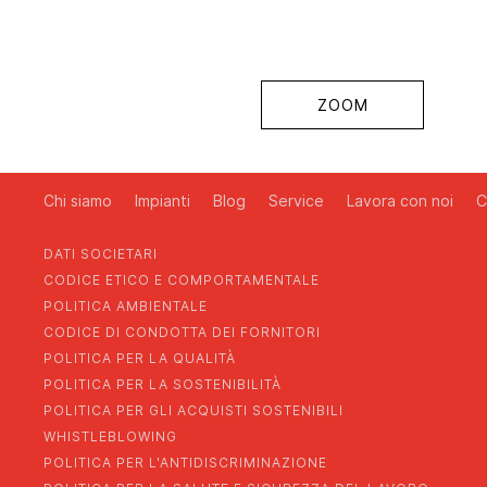
ZOOM
Chi siamo
Impianti
Blog
Service
Lavora con noi
C
DATI SOCIETARI
CODICE ETICO E COMPORTAMENTALE
POLITICA AMBIENTALE
CODICE DI CONDOTTA DEI FORNITORI
POLITICA PER LA QUALITÀ
POLITICA PER LA SOSTENIBILITÀ
POLITICA PER GLI ACQUISTI SOSTENIBILI
WHISTLEBLOWING
POLITICA PER L'ANTIDISCRIMINAZIONE